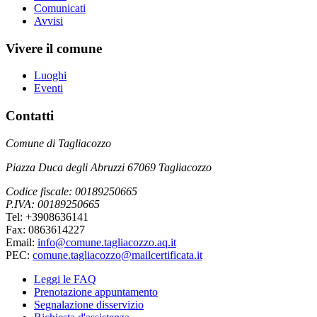
Comunicati
Avvisi
Vivere il comune
Luoghi
Eventi
Contatti
Comune di Tagliacozzo
Piazza Duca degli Abruzzi 67069 Tagliacozzo
Codice fiscale: 00189250665
P.IVA: 00189250665
Tel: +3908636141
Fax: 0863614227
Email:
info@comune.tagliacozzo.aq.it
PEC:
comune.tagliacozzo@mailcertificata.it
Leggi le FAQ
Prenotazione appuntamento
Segnalazione disservizio