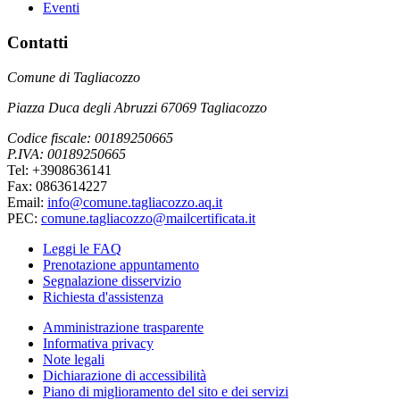
Eventi
Contatti
Comune di Tagliacozzo
Piazza Duca degli Abruzzi 67069 Tagliacozzo
Codice fiscale: 00189250665
P.IVA: 00189250665
Tel: +3908636141
Fax: 0863614227
Email:
info@comune.tagliacozzo.aq.it
PEC:
comune.tagliacozzo@mailcertificata.it
Leggi le FAQ
Prenotazione appuntamento
Segnalazione disservizio
Richiesta d'assistenza
Amministrazione trasparente
Informativa privacy
Note legali
Dichiarazione di accessibilità
Piano di miglioramento del sito e dei servizi