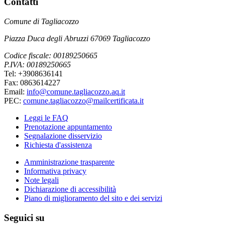
Contatti
Comune di Tagliacozzo
Piazza Duca degli Abruzzi 67069 Tagliacozzo
Codice fiscale: 00189250665
P.IVA: 00189250665
Tel: +3908636141
Fax: 0863614227
Email:
info@comune.tagliacozzo.aq.it
PEC:
comune.tagliacozzo@mailcertificata.it
Leggi le FAQ
Prenotazione appuntamento
Segnalazione disservizio
Richiesta d'assistenza
Amministrazione trasparente
Informativa privacy
Note legali
Dichiarazione di accessibilità
Piano di miglioramento del sito e dei servizi
Seguici su