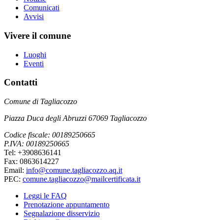
Comunicati
Avvisi
Vivere il comune
Luoghi
Eventi
Contatti
Comune di Tagliacozzo
Piazza Duca degli Abruzzi 67069 Tagliacozzo
Codice fiscale: 00189250665
P.IVA: 00189250665
Tel: +3908636141
Fax: 0863614227
Email:
info@comune.tagliacozzo.aq.it
PEC:
comune.tagliacozzo@mailcertificata.it
Leggi le FAQ
Prenotazione appuntamento
Segnalazione disservizio