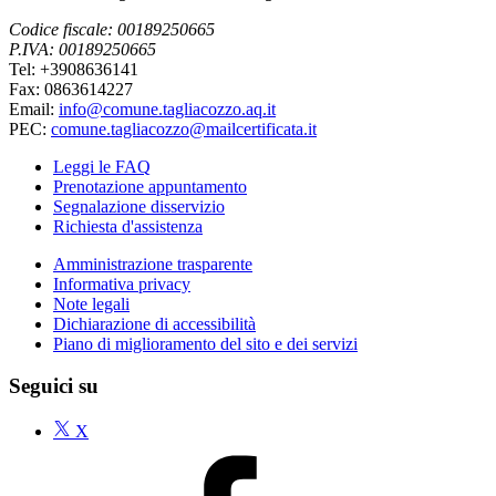
Codice fiscale: 00189250665
P.IVA: 00189250665
Tel: +3908636141
Fax: 0863614227
Email:
info@comune.tagliacozzo.aq.it
PEC:
comune.tagliacozzo@mailcertificata.it
Leggi le FAQ
Prenotazione appuntamento
Segnalazione disservizio
Richiesta d'assistenza
Amministrazione trasparente
Informativa privacy
Note legali
Dichiarazione di accessibilità
Piano di miglioramento del sito e dei servizi
Seguici su
X