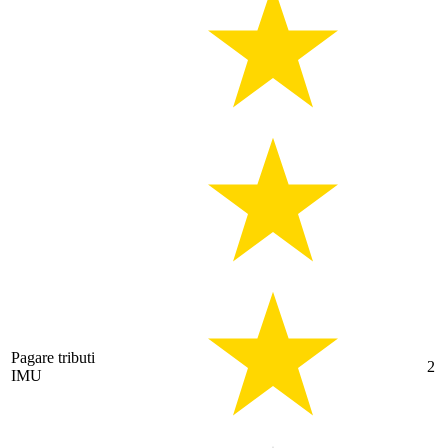
Pagare tributi
2
IMU