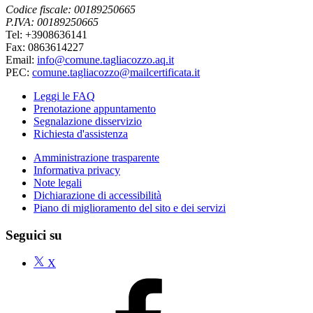
Codice fiscale: 00189250665
P.IVA: 00189250665
Tel: +3908636141
Fax: 0863614227
Email:
info@comune.tagliacozzo.aq.it
PEC:
comune.tagliacozzo@mailcertificata.it
Leggi le FAQ
Prenotazione appuntamento
Segnalazione disservizio
Richiesta d'assistenza
Amministrazione trasparente
Informativa privacy
Note legali
Dichiarazione di accessibilità
Piano di miglioramento del sito e dei servizi
Seguici su
X